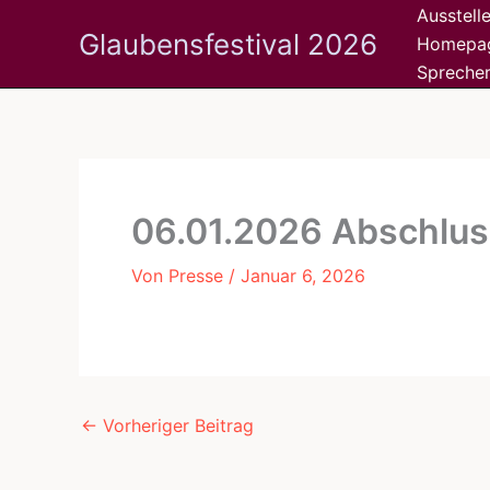
Zum
Ausstel
Glaubensfestival 2026
Inhalt
Homepa
springen
Spreche
06.01.2026 Abschlus
Von
Presse
/
Januar 6, 2026
←
Vorheriger Beitrag