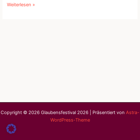
PM:
Weiterlesen »
Gebetshaus
Augsburg
startet
Ticketverkauf
für
die
MEHR24
Copyright © 2026 Glaubensfestival 2026 | Präsentiert von
Astra-
WordPress-Theme